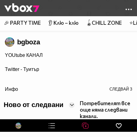
Member of
👾
🎉 PARTY TIME
👂 Клю – клю
🪀CHILL ZONE
⭐Li
bgboza
YOUtube КАНАЛ
Twitter - Туитър
target="blank">Гуугъл +
Инфо
СЛЕДВАЙ
3
VBlog TV
Потребителят все
Ново от следвани
още няма следвани
С какво се занимавам можете да видите ТУК
канали.
УЕБ ДИЗАЙН