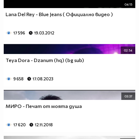
04:15
Lana Del Rey - Blue Jeans ( Официално видео )
17 596
19.03.2012
02:54
Teya Dora - Dzanum (hq) (bg sub)
9 658
17.08.2023
03:37
МИРО - Печат от моята душа
17 620
12.11.2018