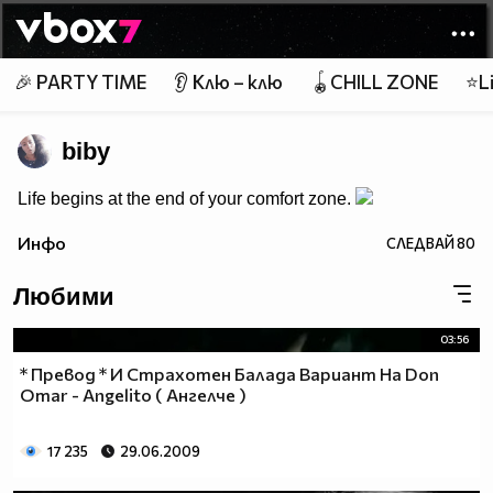
Member of
👾
🎉 PARTY TIME
👂 Клю – клю
🪀CHILL ZONE
⭐Li
biby
Life begins at the end of your comfort zone.
Инфо
СЛЕДВАЙ
80
Любими
03:56
* Превод * И Страхотен Балада Вариант На Don
Omar - Angelito ( Ангелче )
17 235
29.06.2009