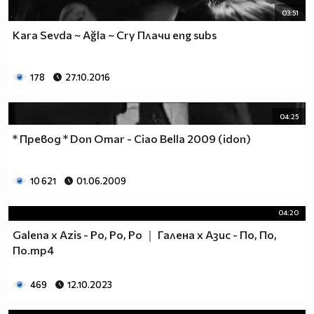
03:51
Kara Sevda ~ Ağla ~ Cry Плачи eng subs
178
27.10.2016
04:25
* Превод * Don Omar - Ciao Bella 2009 (idon)
10 621
01.06.2009
04:20
Galena х Azis - Pо, Pо, Pо ｜ Галена х Азис - По, По,
По.mp4
469
12.10.2023