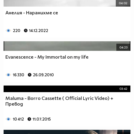
04:02
Анелия - Наранихме се
220
14.12.2022
04:23
Evanescence - My Immortal on my life
16 330
26.09.2010
03:42
Maluma - Borro Cassette ( Official Lyric Video) +
Превод
10 412
11.07.2015