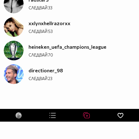
СЛЕДВАЙ
33
xxlynxhellrazorxx
СЛЕДВАЙ
53
heineken_uefa_champions_league
СЛЕДВАЙ
70
directioner_98
СЛЕДВАЙ
23