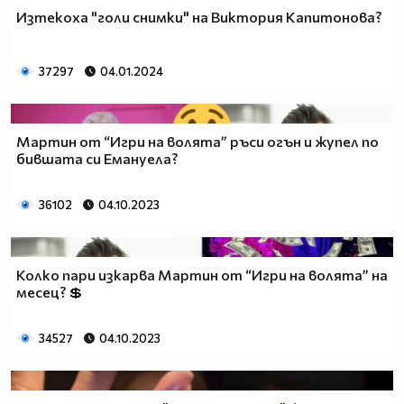
Изтекоха "голи снимки" на Виктория Капитонова?
37297
04.01.2024
Мартин от “Игри на волята” ръси огън и жупел по
бившата си Емануела?
36102
04.10.2023
Колко пари изкарва Мартин от “Игри на волята” на
месец? 💲
34527
04.10.2023