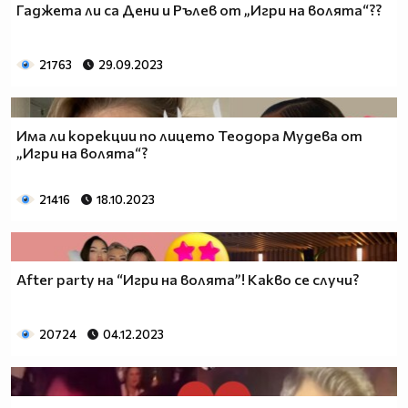
Гаджета ли са Дени и Рълев от „Игри на волята“??
21763
29.09.2023
Има ли корекции по лицето Теодора Мудева от
„Игри на волята“?
21416
18.10.2023
After party на “Игри на волята”! Какво се случи?
20724
04.12.2023