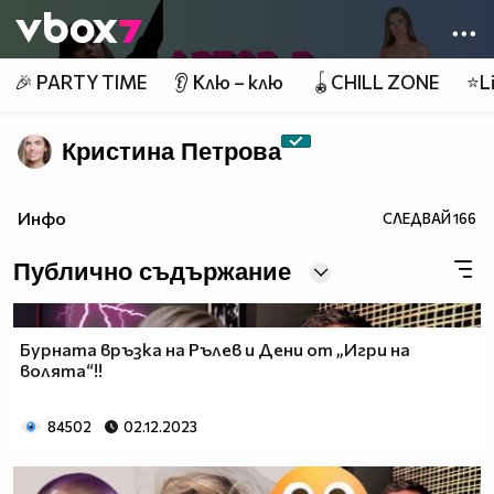
Member of
👾
🎉 PARTY TIME
👂 Клю – клю
🪀CHILL ZONE
⭐Li
Кристина Петрова
Инфо
СЛЕДВАЙ
166
Публично съдържание
Бурната връзка на Рълев и Дени от „Игри на
волята“!!
84502
02.12.2023