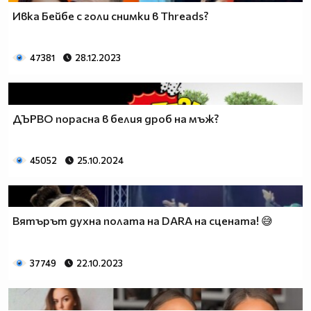
Ивка Бейбе с голи снимки в Threads?
47381
28.12.2023
ДЪРВО порасна в белия дроб на мъж?
45052
25.10.2024
Вятърът духна полата на DARA на сцената! 😅
37749
22.10.2023