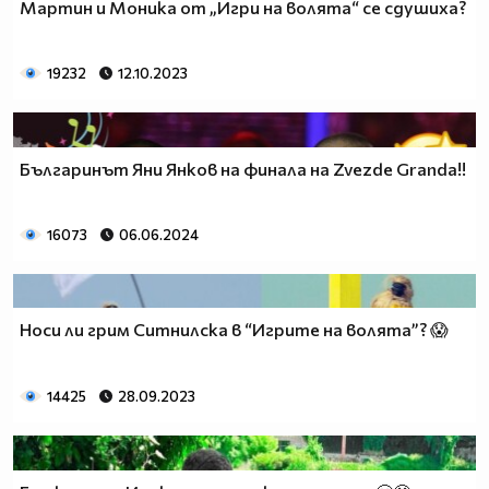
Мартин и Моника от „Игри на волята“ се сдушиха?
19232
12.10.2023
Българинът Яни Янков на финала на Zvezde Grandа!!
16073
06.06.2024
Носи ли грим Ситнилска в “Игрите на волята”? 😱
14425
28.09.2023