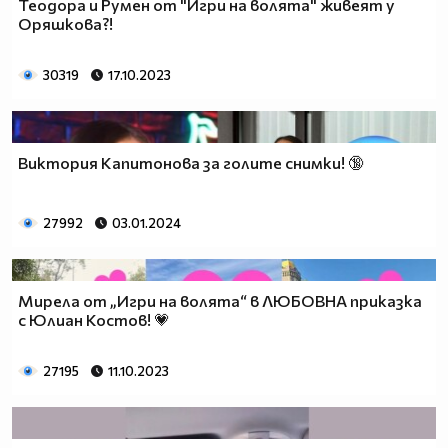
Теодора и Румен от "Игри на волята" живеят у
Оряшкова?!
30319
17.10.2023
Виктория Капитонова за голите снимки! 🔞
27992
03.01.2024
Мирела от „Игри на волята“ в ЛЮБОВНА приказка
с Юлиан Костов! 💗
27195
11.10.2023