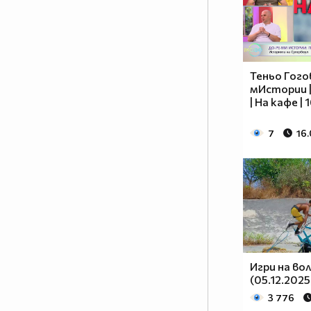
Теньо Гогов
мИстории |
| На кафе |
7
16
Игри на во
(05.12.2025
3 776