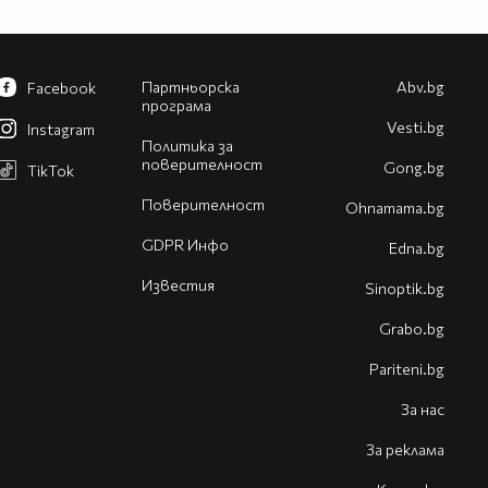
Партньорска
Abv.bg
Facebook
програма
Vesti.bg
Instagram
Политика за
поверителност
Gong.bg
TikTok
Поверителност
Оhnamama.bg
GDPR Инфо
Edna.bg
Известия
Sinoptik.bg
Grabo.bg
Pariteni.bg
За нас
За реклама