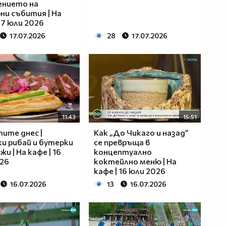
ението на
ни събития | На
 17 юли 2026
17.07.2026
28
17.07.2026
11:43
15:51
ите днес |
Как „До Чикаго и назад”
и рибай и бутерки
се превръща в
жи | На кафе | 16
концептуално
26
коктейлно меню | На
кафе | 16 юли 2026
16.07.2026
13
16.07.2026