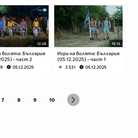
12:28
15:13
а волята: България
Игри на волята: България
2025) - част 2
(05.12.2025) - част 1
79
05.12.2025
3 531
05.12.2025
7
8
9
10