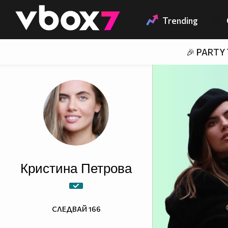
Member of
👾
Trending
🎉 PARTY
Кристина Петрова
СЛЕДВАЙ
166