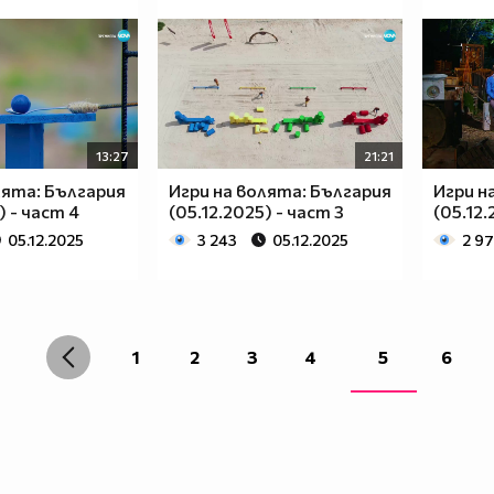
13:27
21:21
лята: България
Игри на волята: България
Игри н
) - част 4
(05.12.2025) - част 3
(05.12.
05.12.2025
3 243
05.12.2025
2 9
1
2
3
4
5
6