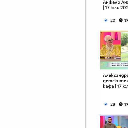
Анжело Анг
| 17 юли 20
20
1
Александра
детските с
кафе | 17 ю
28
1