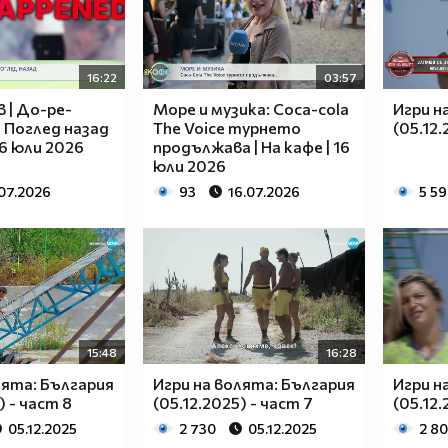
16:22
03:57
 | До-ре-
Море и музика: Coca-cola
Игри н
 Поглед назад
The Voice турнето
(05.12.
 16 юли 2026
продължава | На кафе | 16
юли 2026
.07.2026
93
16.07.2026
5 5
15:48
16:28
лята: България
Игри на волята: България
Игри н
) - част 8
(05.12.2025) - част 7
(05.12.
05.12.2025
2 730
05.12.2025
2 8