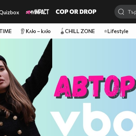
Quizbox
 TIME
👂 Клю – клю
🪀CHILL ZONE
⭐Lifestyle