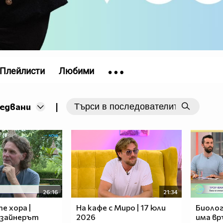
Плейлисти
Любими
|
ледвани
26:16
21:34
е хора |
На кафе с Миро | 17 юли
Биоло
изайнерът
2026
има вр