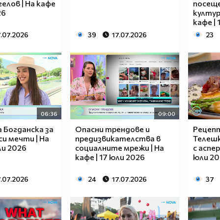
елов | На кафе
посещ
26
култур
кафе |
7.07.2026
39
17.07.2026
23
06:36
09:00
 Богданска за
Опасни трендове и
Рецепт
и мечти | На
предизвикателства в
Телешк
ли 2026
социалните мрежи | На
с аспер
кафе | 17 юли 2026
юли 20
7.07.2026
24
17.07.2026
37