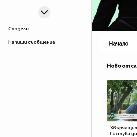
Сподели
Напиши съобщение
Начало
Ново от с
Хвърчащит
Гостува д