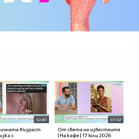
02:40
07:02
гичната възраст
От света на известните
ъзка с
| На кафе | 17 юли 2026