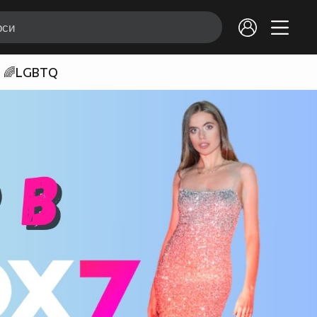
🌈LGBTQ