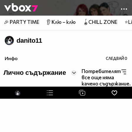
Member of
👾
🎉 PARTY TIME
👂 Клю – клю
🪀CHILL ZONE
⭐Li
danito11
Инфо
СЛЕДВАЙ
0
Потребителят
Лично съдържание
все още няма
качено съдържание.