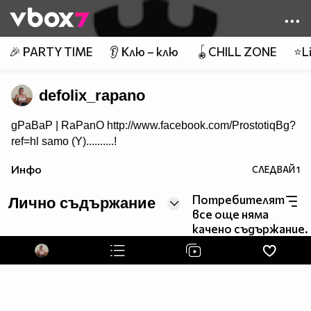
Member of
👾
🎉 PARTY TIME
👂 Клю – клю
🪀CHILL ZONE
⭐Li
defolix_rapano
gPaBaP | RaPanO http://www.facebook.com/ProstotiqBg?
ref=hl samo (Y)..........!
Инфо
СЛЕДВАЙ
1
Потребителят
Лично съдържание
все още няма
качено съдържание.