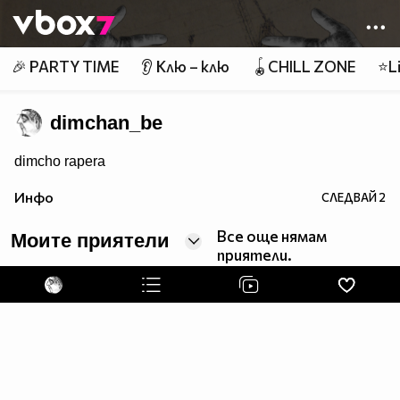
Member of
👾
🎉 PARTY TIME
👂 Клю – клю
🪀CHILL ZONE
⭐Li
dimchan_be
dimcho rapera
Инфо
СЛЕДВАЙ
2
Все още нямам
Моите приятели
приятели.