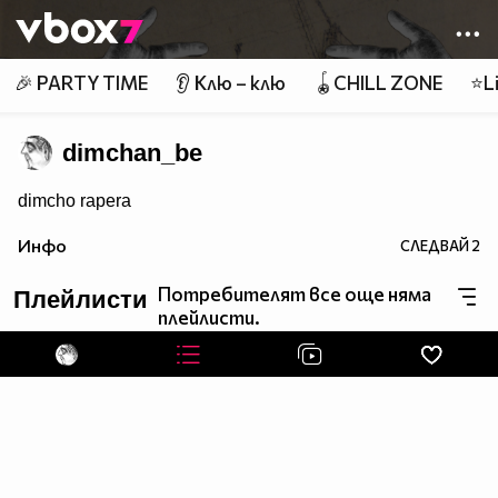
Member of
👾
🎉 PARTY TIME
👂 Клю – клю
🪀CHILL ZONE
⭐Li
dimchan_be
dimcho rapera
Инфо
СЛЕДВАЙ
2
Потребителят все още няма
Плейлисти
плейлисти.