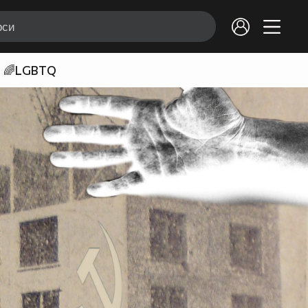
🌈LGBTQ