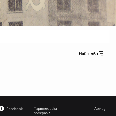
Най-нови
Партньорска
Abv.bg
Facebook
програма