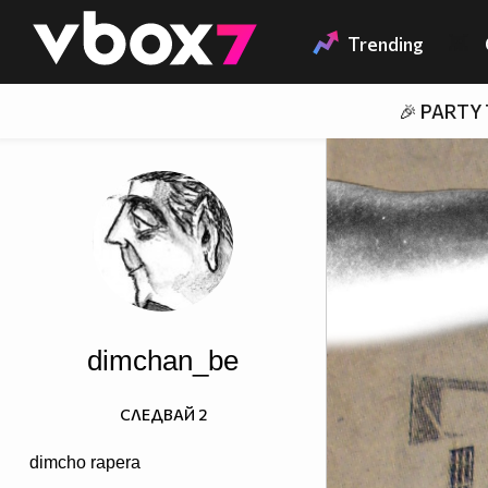
Member of
👾
Trending
🎉 PARTY
dimchan_be
СЛЕДВАЙ
2
dimcho rapera