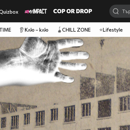
Quizbox
 TIME
👂 Клю – клю
🪀CHILL ZONE
⭐Lifestyle