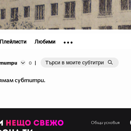
Плейлисти
Любими
бтитри
0
|
нямам субтитри.
Общи условия