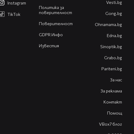
Vesti.bg
Instagram
Политика за
поверителност
Gong.bg
TikTok
Поверителност
Оhnamama.bg
GDPR Инфо
Edna.bg
Известия
Sinoptik.bg
Grabo.bg
Pariteni.bg
За нас
За реклама
Контакт
Помощ
VBox7 блог