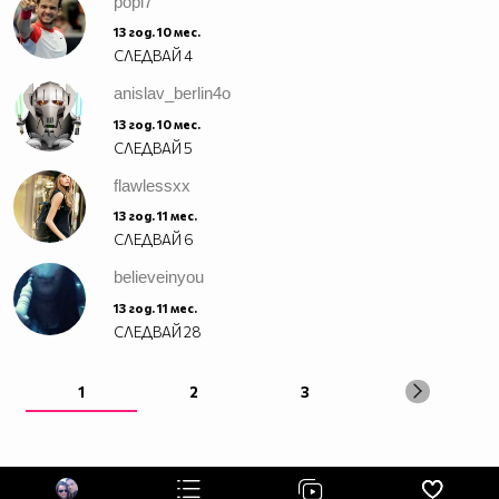
popi7
13 год. 10 мес.
СЛЕДВАЙ
4
anislav_berlin4o
13 год. 10 мес.
СЛЕДВАЙ
5
flawlessxx
13 год. 11 мес.
СЛЕДВАЙ
6
believeinyou
13 год. 11 мес.
СЛЕДВАЙ
28
1
2
3