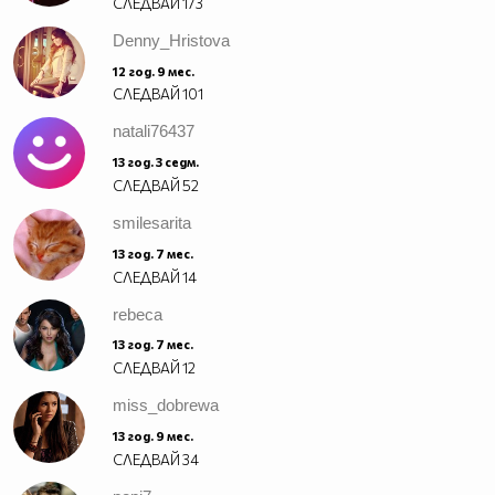
СЛЕДВАЙ
173
Denny_Hristova
12 год. 9 мес.
СЛЕДВАЙ
101
natali76437
13 год. 3 седм.
СЛЕДВАЙ
52
smilesarita
13 год. 7 мес.
СЛЕДВАЙ
14
rebeca
13 год. 7 мес.
СЛЕДВАЙ
12
miss_dobrewa
13 год. 9 мес.
СЛЕДВАЙ
34