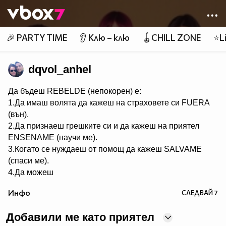
Member of
👾
🎉 PARTY TIME
👂 Клю – клю
🪀CHILL ZONE
⭐Li
dqvol_anhel
Да бъдеш REBELDE (непокорен) е:
1.Да имаш волята да кажеш на страховете си FUERA
(вън).
2.Да признаеш грешките си и да кажеш на приятел
ЕNSENAME (научи ме).
3.Когато се нуждаеш от помощ да кажеш SALVAME
(спаси ме).
4.Да можеш
да кежеш във всяка ситуация Me voy (тръгвам си).
Инфо
СЛЕДВАЙ
7
5.Да не преставаш да казваш ASY SOY YO (това съм
аз).
Добавили ме като приятел
6.Да пожелаеш FELIZ CUMPEANOS (ЧРД) на твой