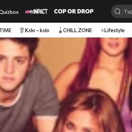
Quizbox
 TIME
👂 Клю – клю
🪀CHILL ZONE
⭐Lifestyle