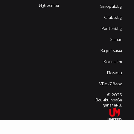
Известия
Sinoptik.bg
Grabo.bg
Pariteni.bg
За нас
За реклама
Контакт
Помощ
VBox7 блог
© 2026
Всички права
запазени.