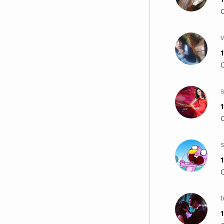
1
s
1
s
1
1