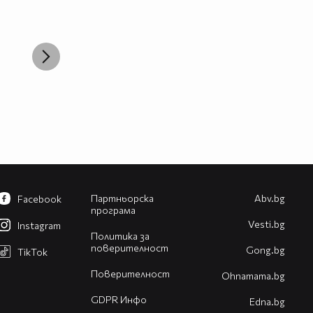
Партньорска
Abv.bg
Facebook
програма
Vesti.bg
Instagram
Политика за
поверителност
Gong.bg
TikTok
Поверителност
Оhnamama.bg
GDPR Инфо
Edna.bg