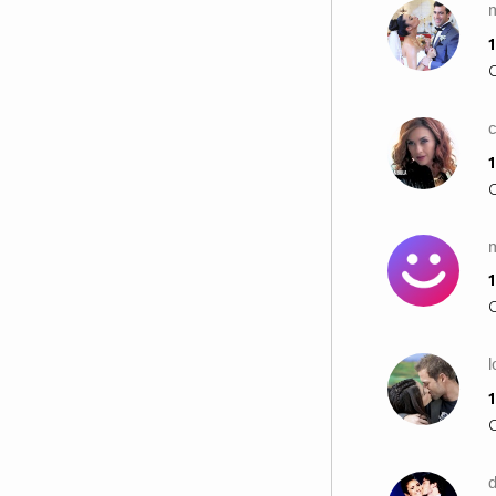
осъзнаеш, че има OTRO DIA
m
QUE VA (друг ден, който идва)!
1
5. Когато мислиш, че всичко е
тъга и страдание, да разбереш,
че на този свят има и нещо
CELESTIAL (божествено) !
6. Когато истински обичаш
1
някого да можеш да му кажеш
BESAME SIN MIEDO (целуни ме
без страх) !
и най-вжното:
1
7. Да бъдеш сигурен дали
наистина искаш да бъдеш
REBELDE (непокорен) !
TE AMO REBELDE!!
1
RBD Para Siempre En Nuestros
Corazones