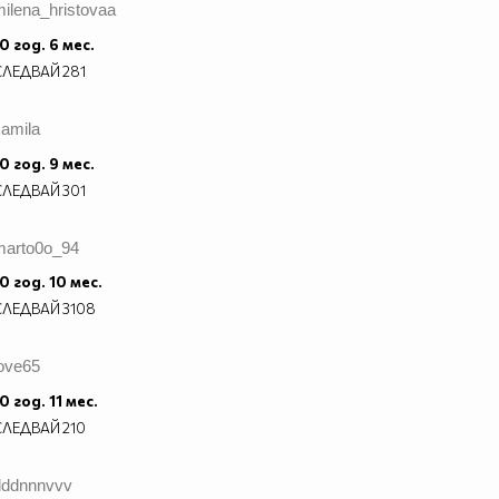
ilena_hristovaa
0 год. 6 мес.
СЛЕДВАЙ
281
camila
0 год. 9 мес.
СЛЕДВАЙ
301
marto0o_94
0 год. 10 мес.
СЛЕДВАЙ
3108
love65
0 год. 11 мес.
СЛЕДВАЙ
210
dddnnnvvv