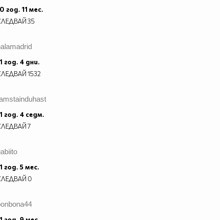
0 год. 11 мес.
СЛЕДВАЙ
35
halamadrid
1 год. 4 дни.
СЛЕДВАЙ
1532
ramstainduhast
1 год. 4 седм.
СЛЕДВАЙ
7
abiito
1 год. 5 мес.
СЛЕДВАЙ
0
bonbona44
1 год. 9 мес.