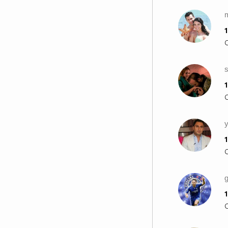
8.Да знаеш,че не всичко е SOLO
PARA TI (само за теб).
9.Да усетиш,че когато всичко е
1
свършило AUN HAY ALGO (все
още има нeщо
s
1
Да си REBELDE (непокорен) e:
1.Да не се страхуваш да си
признаеш, когато си
ENAMORADO (влюбен)!
1
2. Да не се предаваш, дори ако
се наложи да кажеш на най-
скъпия си човек ADIOS (сбогом)!
g
3. Да можеш да отговориш на
въпроса SER O PARECER (да
1
бъдеш или да не бъдеш)!
4. Да забравиш миналото и да