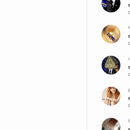
1
1
1
g
1
1