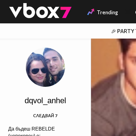
Member of
👾
Trending
🎉 PARTY
dqvol_anhel
СЛЕДВАЙ
7
Да бъдеш REBELDE
(непокорен) е: