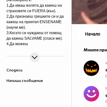
1.Да имаш волята да кажеш на
страховете си FUERA (вън).
2.Да признаеш грешките си и да
кажеш на приятел ЕNSENAME
(научи ме).
3.Когато се нуждаеш от помощ
Начало
да кажеш SALVAME (спаси ме).
4.Да можеш
Моите пр
да кежеш във всяка ситуация
Me voy (тръгвам си).
5.Да не преставаш да казваш
s
ASY SOY YO (това съм аз).
Сподели
9
6.Да пожелаеш FELIZ
CUMPEANOS (ЧРД) на твой
Напиши съобщение
приятел винаги по различен
начин.
7.Да даваш UN POCO DE TU
9
AMOR (малко от любовта ти) на
всички.