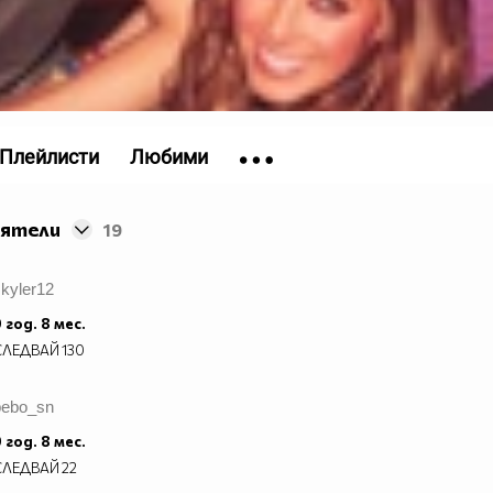
Плейлисти
Любими
иятели
19
kyler12
 год. 8 мес.
СЛЕДВАЙ
130
bebo_sn
 год. 8 мес.
СЛЕДВАЙ
22