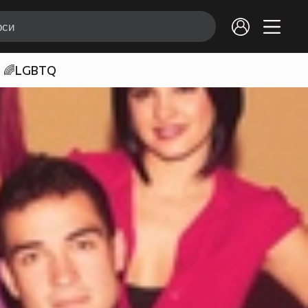
🌈LGBTQ