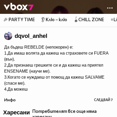
Member of
👾
🎉 PARTY TIME
👂 Клю – клю
🪀CHILL ZONE
⭐Li
dqvol_anhel
Да бъдеш REBELDE (непокорен) е:
1.Да имаш волята да кажеш на страховете си FUERA
(вън).
2.Да признаеш грешките си и да кажеш на приятел
ЕNSENAME (научи ме).
3.Когато се нуждаеш от помощ да кажеш SALVAME
(спаси ме).
4.Да можеш
да кежеш във всяка ситуация Me voy (тръгвам си).
Инфо
СЛЕДВАЙ
7
5.Да не преставаш да казваш ASY SOY YO (това съм
аз).
Потребителят все още няма
Харесани
6.Да пожелаеш FELIZ CUMPEANOS (ЧРД) на твой
харесани.