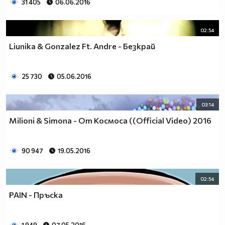
31 405
06.06.2016
02:54
Liunika & Gonzalez Ft. Andre - Безкрай
25 730
05.06.2016
03:14
Milioni & Simona - От Космоса ((Official Video) 2016
90 947
19.05.2016
02:54
PAIN - Пръска