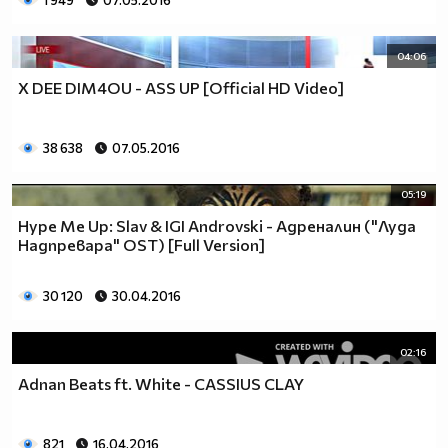
1 949
07.05.2016
04:06
X DEE DIM4OU - ASS UP [Official HD Video]
38 638
07.05.2016
05:19
Hype Me Up: Slav & IGI Androvski - Адреналин ("Луда
Надпревара" OST) [Full Version]
30 120
30.04.2016
02:16
Adnan Beats ft. White - CASSIUS CLAY
821
16.04.2016