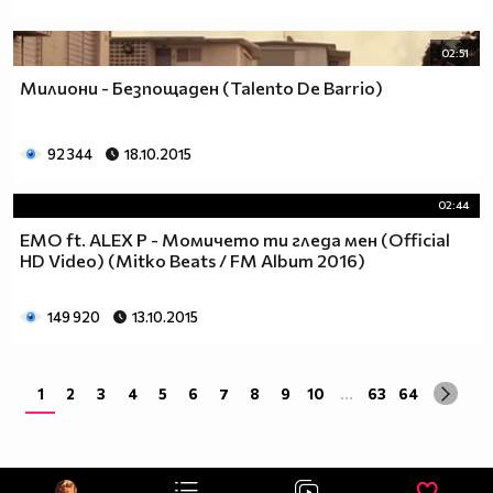
02:51
Милиони - Безпощаден (Talento De Barrio)
92 344
18.10.2015
02:44
EMO ft. ALEX P - Момичето ти гледа мен (Official
HD Video) (Mitko Beats / FM Album 2016)
149 920
13.10.2015
1
2
3
4
5
6
7
8
9
10
...
63
64