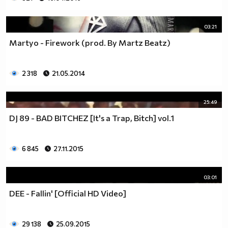
03:21
Martyo - Firework (prod. By Martz Beatz)
2 318
21.05.2014
25:49
DJ 89 - BAD BITCHEZ [It's a Trap, Bitch] vol.1
6 845
27.11.2015
03:01
DEE - Fallin' [Official HD Video]
29 138
25.09.2015