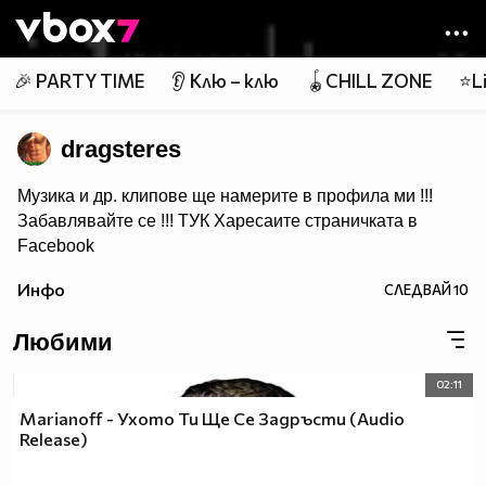
Member of
👾
🎉 PARTY TIME
👂 Клю – клю
🪀CHILL ZONE
⭐Li
dragsteres
Музика и др. клипове ще намерите в профила ми !!!
Забавлявайте се !!!
ТУК
Харесаите страничката в
Facebook
Ако ви харесва това което качвам може да се
Инфо
СЛЕДВАЙ
10
Абонирате за мен :)
Любими
02:11
Marianoff - Ухото Ти Ще Се Задръсти (Audio
Release)