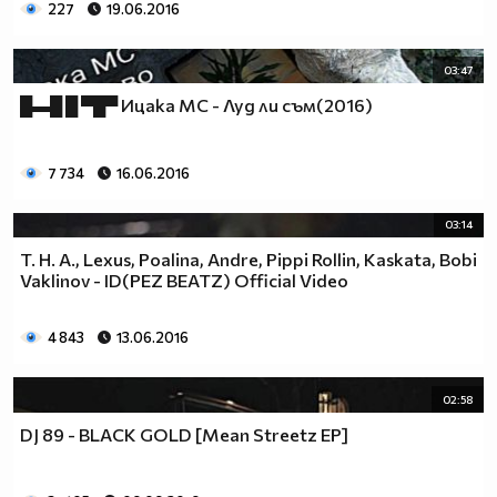
227
19.06.2016
03:47
█▬█ █ ▀█▀ Ицака МС - Луд ли съм(2016)
7 734
16.06.2016
03:14
T. H. A., Lexus, Poalina, Andre, Pippi Rollin, Kaskata, Bobi
Vaklinov - ID(PEZ BEATZ) Official Video
4 843
13.06.2016
02:58
DJ 89 - BLACK GOLD [Mean Streetz EP]