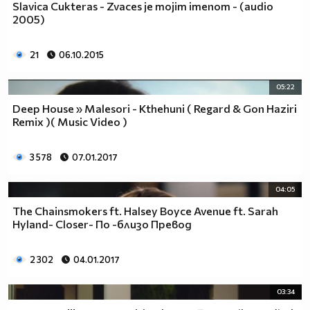
Slavica Cukteras - Zvaces je mojim imenom - (audio
2005)
21
06.10.2015
05:22
Deep House » Malesori - Kthehuni ( Regard & Gon Haziri
Remix )( Music Video )
3 578
07.01.2017
04:05
The Chainsmokers ft. Halsey Boyce Avenue ft. Sarah
Hyland- Closer- По -близо Превод
2 302
04.01.2017
03:34