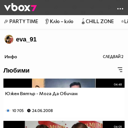
Member of
👾
🎉 PARTY TIME
👂 Клю – клю
🪀CHILL ZONE
⭐Li
eva_91
Инфо
СЛЕДВАЙ
2
Любими
04:48
Южен Вятър - Мога Да Обичам
10 705
24.06.2008
04:05