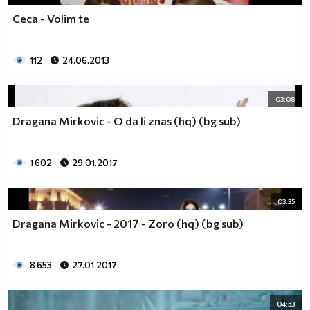
Ceca - Volim te
112
24.06.2013
03:08
Dragana Mirkovic - O da li znas (hq) (bg sub)
1 602
29.01.2017
03:35
Dragana Mirkovic - 2017 - Zoro (hq) (bg sub)
8 653
27.01.2017
04:53