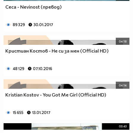
Ceca - Nevinost (превод)
89 329
30.01.2017
04:18
Кристиан Костов - Не си за мен (Official HD)
48 129
07.10.2016
04:14
Kristian Kostov - You Got Me Girl (Official HD)
15 655
13.01.2017
03:43