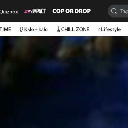
Quizbox
 TIME
👂 Клю – клю
🪀CHILL ZONE
⭐Lifestyle