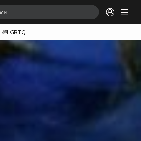
🌈LGBTQ