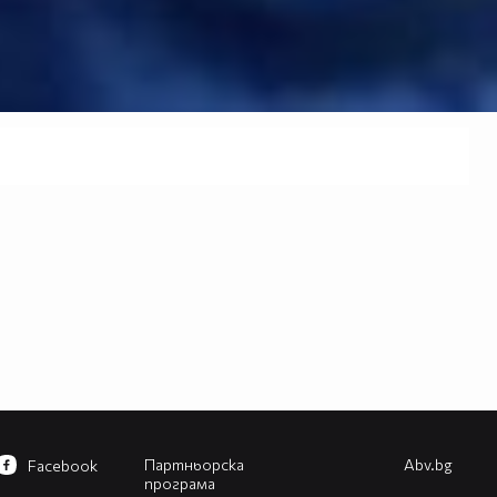
Партньорска
Abv.bg
Facebook
програма