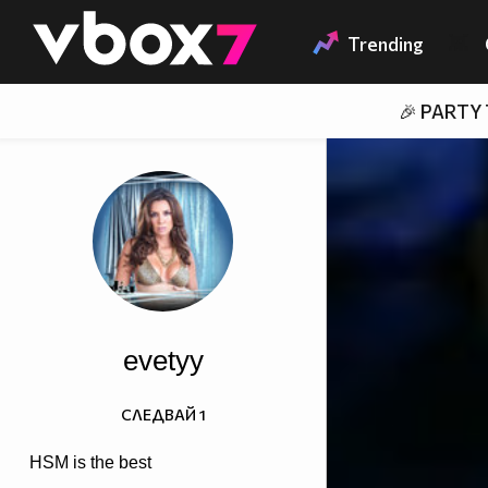
Member of
👾
Trending
🎉 PARTY
evetyy
СЛЕДВАЙ
1
HSM is the best