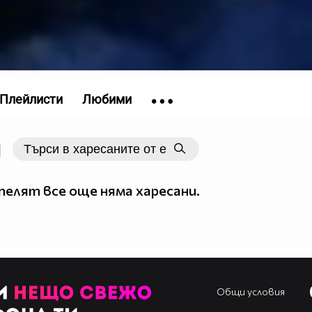
Плейлисти
Любими
|
елят все още няма харесани.
Общи условия