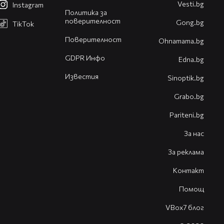
Vesti.bg
Instagram
Политика за
поверителност
Gong.bg
TikTok
Поверителност
Оhnamama.bg
GDPR Инфо
Edna.bg
Известия
Sinoptik.bg
Grabo.bg
Pariteni.bg
За нас
За реклама
Контакт
Помощ
VBox7 блог