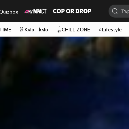
Quizbox
 TIME
👂 Клю – клю
🪀CHILL ZONE
⭐Lifestyle