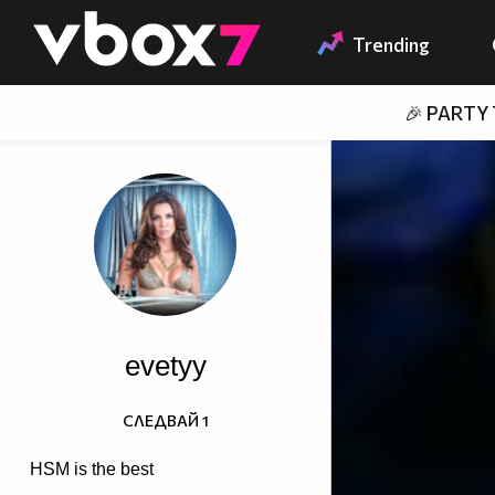
Member of
👾
Trending
🎉 PARTY
evetyy
СЛЕДВАЙ
1
HSM is the best