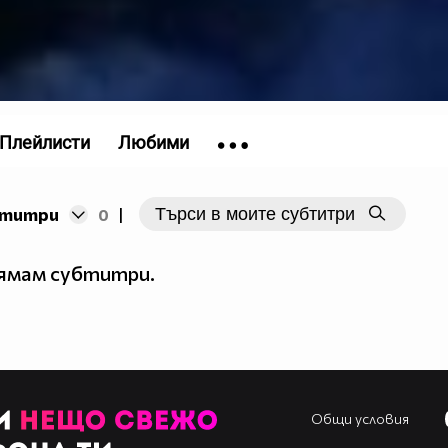
Плейлисти
Любими
бтитри
0
|
нямам субтитри.
Общи условия