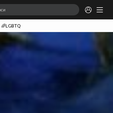
🌈LGBTQ