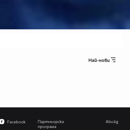
Най-нови
Партньорска
Abv.bg
Facebook
програма