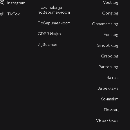
Vesti.bg
Instagram
Политика за
поверителност
Gong.bg
TikTok
Поверителност
Оhnamama.bg
GDPR Инфо
Edna.bg
Известия
Sinoptik.bg
Grabo.bg
Pariteni.bg
За нас
За реклама
Контакт
Помощ
VBox7 блог