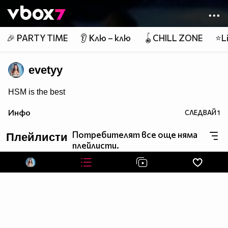
Member of
👾
🎉 PARTY TIME
👂 Клю – клю
🪀CHILL ZONE
⭐Li
evetyy
HSM is the best
Инфо
СЛЕДВАЙ
1
Потребителят все още няма
Плейлисти
плейлисти.