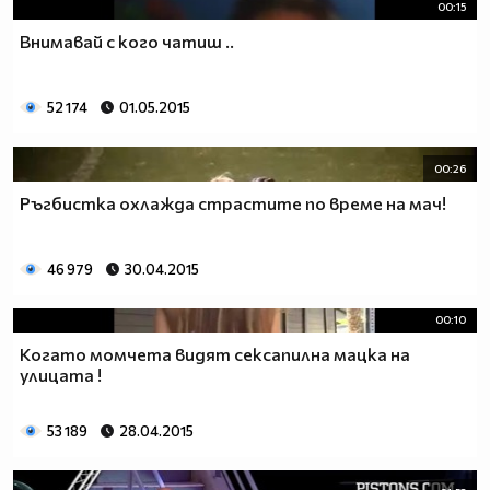
00:15
Внимавай с кого чатиш ..
52 174
01.05.2015
00:26
Ръгбистка охлажда страстите по време на мач!
46 979
30.04.2015
00:10
Когато момчета видят сексапилна мацка на
улицата !
53 189
28.04.2015