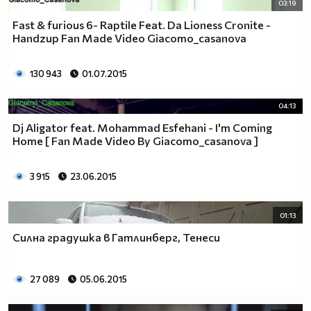
03:19
Fast & furious 6- Raptile Feat. Da Lioness Cronite -
Handzup Fan Made Video Giacomo_casanova
130 943
01.07.2015
04:13
Dj Aligator feat. Mohammad Esfehani - I'm Coming
Home [ Fan Made Video By Giacomo_casanova ]
3 915
23.06.2015
01:13
Силна градушка в Гатлинберг, Тенеси
27 089
05.06.2015