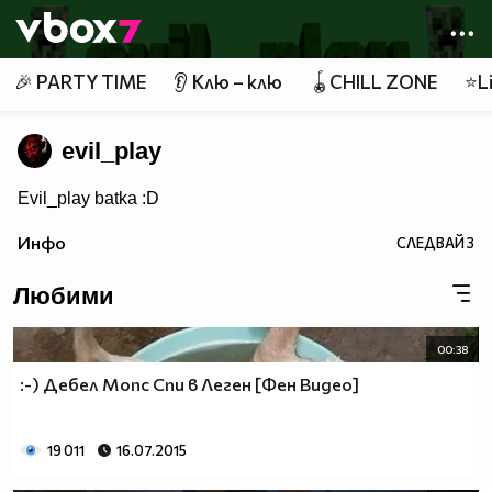
Member of
👾
🎉 PARTY TIME
👂 Клю – клю
🪀CHILL ZONE
⭐Li
evil_play
Evil_play batka :D
Инфо
СЛЕДВАЙ
3
Любими
00:38
:-) Дебел Мопс Спи в Леген [Фен Видео]
19 011
16.07.2015