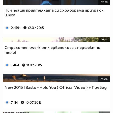
02:38
Пич плаши приятелката си с холограма призрак -
Шега
27 591
12.07.2015
03:43
Страхотен twerk от червенокоса с перфектно
тяло!
3 464
11.07.2015
03:09
New 2015 ! Basto - Hold You ( Official Video ) + Превод
7 114
10.07.2015