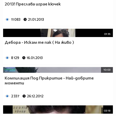
2013! Преслава играе кючек
11 083
21.01.2013
01:55
Дебора - Искам те пак ( На живо )
8 129
16.01.2013
10:03
Компилация Под Прикритие - Най-добрите
моменти
2 337
26.12.2012
03:18