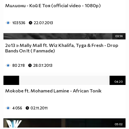
Милиони - Кой Е Тоя (official video - 1080p)
103 536
22.07.2013
03:56
2о13 » Mally Mall ft. Wiz Khalifa, Tyga & Fresh - Drop
Bands On It ( Fanmade)
80 278
28.07.2013
04:20
Mokobe ft. Mohamed Lamine - African Tonik
4 056
02.11.2011
05:02