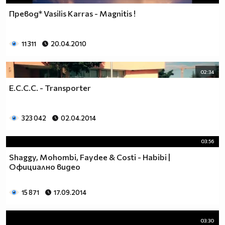
Превод* Vasilis Karras - Magnitis !
11 311
20.04.2010
02:34
E.C.C.C. - Transporter
323 042
02.04.2014
03:56
Shaggy, Mohombi, Faydee & Costi - Habibi |
Официално видео
15 871
17.09.2014
03:30