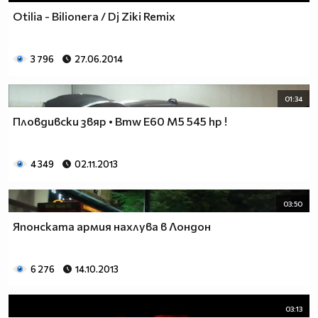
Otilia - Bilionera / Dj Ziki Remix
3 796
27.06.2014
01:34
Пловдивски звяр • Bmw E60 M5 545 hp !
4 349
02.11.2013
03:50
Японската армия нахлува в Лондон
6 276
14.10.2013
03:13