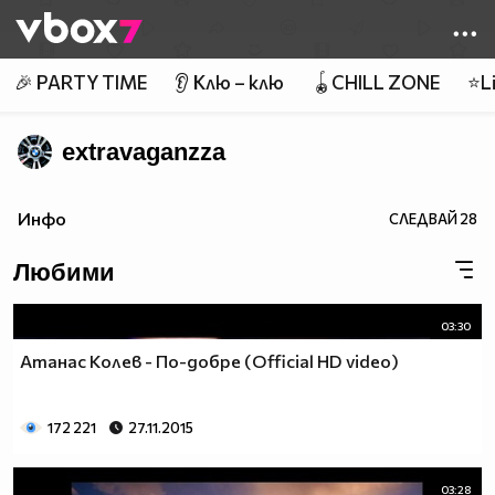
Member of
👾
🎉 PARTY TIME
👂 Клю – клю
🪀CHILL ZONE
⭐Li
extravaganzza
Инфо
СЛЕДВАЙ
28
Любими
03:30
Атанас Колев - По-добре (Official HD video)
172 221
27.11.2015
03:28