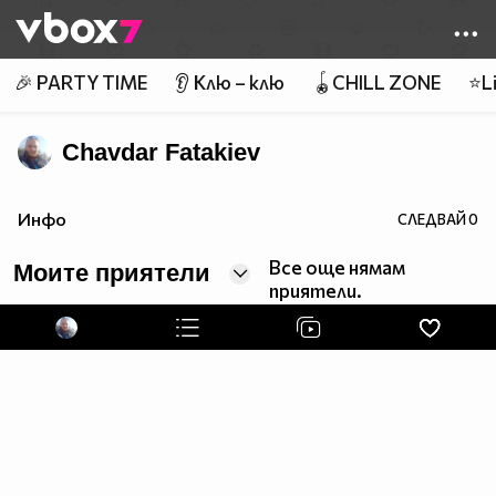
Member of
👾
🎉 PARTY TIME
👂 Клю – клю
🪀CHILL ZONE
⭐Li
Chavdar Fatakiev
Инфо
СЛЕДВАЙ
0
Все още нямам
Моите приятели
приятели.