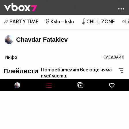
Member of
👾
🎉 PARTY TIME
👂 Клю – клю
🪀CHILL ZONE
⭐Li
Chavdar Fatakiev
Инфо
СЛЕДВАЙ
0
Потребителят все още няма
Плейлисти
плейлисти.