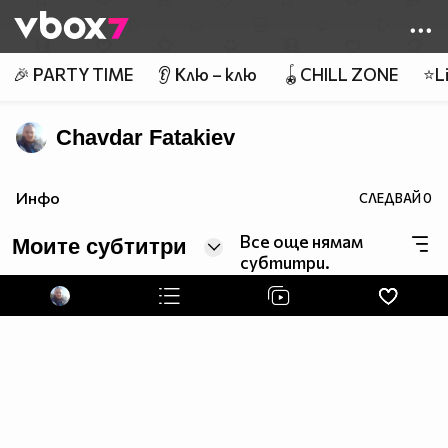
Member of
👾
🎉 PARTY TIME
👂 Клю – клю
🪀CHILL ZONE
⭐Li
Chavdar Fatakiev
Инфо
СЛЕДВАЙ
0
Все още нямам
Моите субтитри
субтитри.