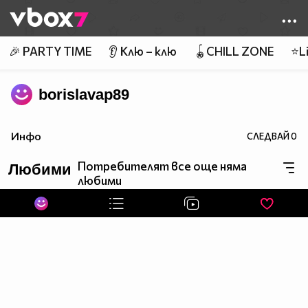
Member of
👾
🎉 PARTY TIME
👂 Клю – клю
🪀CHILL ZONE
⭐Li
borislavap89
Инфо
СЛЕДВАЙ
0
Потребителят все още няма
Любими
любими