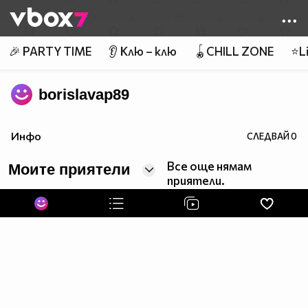
Member of
👾
🎉 PARTY TIME
👂 Клю – клю
🪀CHILL ZONE
⭐Li
borislavap89
Инфо
СЛЕДВАЙ
0
Все още нямам
Моите приятели
приятели.