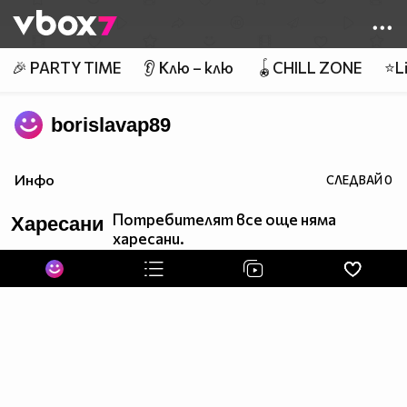
Member of
👾
🎉 PARTY TIME
👂 Клю – клю
🪀CHILL ZONE
⭐Li
borislavap89
Инфо
СЛЕДВАЙ
0
Потребителят все още няма
Харесани
харесани.