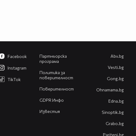
Партньорска
Abv.bg
Facebook
програма
Vesti.bg
Instagram
Политика за
поверителност
Gong.bg
TikTok
Поверителност
Оhnamama.bg
GDPR Инфо
Edna.bg
Известия
Sinoptik.bg
Grabo.bg
Pariteni.bg