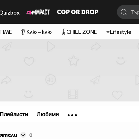
Quizbox
 TIME
👂 Клю – клю
🪀CHILL ZONE
⭐Lifestyle
Плейлисти
Любими
иятели
0