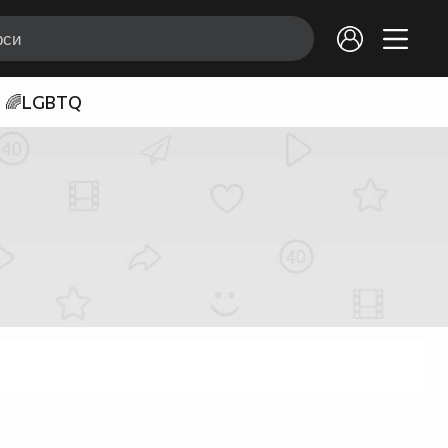
🌈LGBTQ