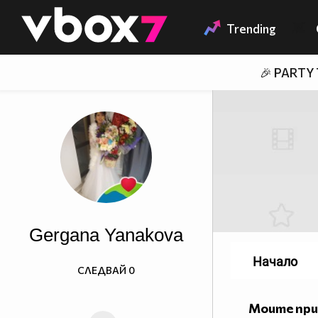
Member of
👾
Trending
🎉 PARTY
Gergana Yanakova
Начало
СЛЕДВАЙ
0
Моите пр