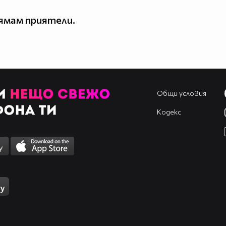
ямам приятели.
Общи условия
Кодекс