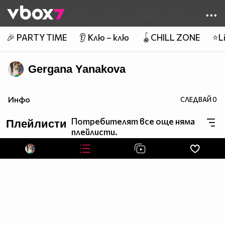
Member of
👾
🎉 PARTY TIME
👂 Клю – клю
🪀CHILL ZONE
⭐Li
Gergana Yanakova
Инфо
СЛЕДВАЙ
0
Потребителят все още няма
Плейлисти
плейлисти.