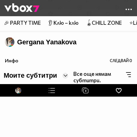
Member of
👾
🎉 PARTY TIME
👂 Клю – клю
🪀CHILL ZONE
⭐Li
Gergana Yanakova
Инфо
СЛЕДВАЙ
0
Все още нямам
Моите субтитри
субтитри.