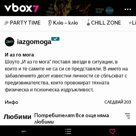
Member of
👾
🎉 PARTY TIME
👂 Клю – клю
🪀CHILL ZONE
⭐Li
iazgomoga
И аз го мога
Шоуто „И аз го мога” поставя звезди в ситуации, в
които и те самите не са си се представяли. В името на
забавлението десет известни личности се сблъскват с
предизвикателства, които провокират тяхната
физическа и психическа издръжливост,
сръчността, артистичните им таланти и
Инфо
СЛЕДВАЙ
203
съобразителност. Един водещ превежда участници,
зрители и жури през джунглата от изпитания в
Потребителят все още няма
Любими
продължение на три часа всяка седмица.
любими
Гледайте предаването и в: