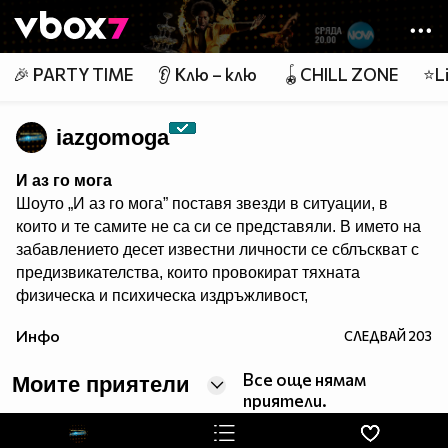
Member of
👾
🎉 PARTY TIME
👂 Клю – клю
🪀CHILL ZONE
⭐Li
iazgomoga
И аз го мога
Шоуто „И аз го мога” поставя звезди в ситуации, в
които и те самите не са си се представяли. В името на
забавлението десет известни личности се сблъскват с
предизвикателства, които провокират тяхната
физическа и психическа издръжливост,
сръчността, артистичните им таланти и
Инфо
СЛЕДВАЙ
203
съобразителност. Един водещ превежда участници,
зрители и жури през джунглата от изпитания в
Все още нямам
Моите приятели
продължение на три часа всяка седмица.
приятели.
Гледайте предаването и в: