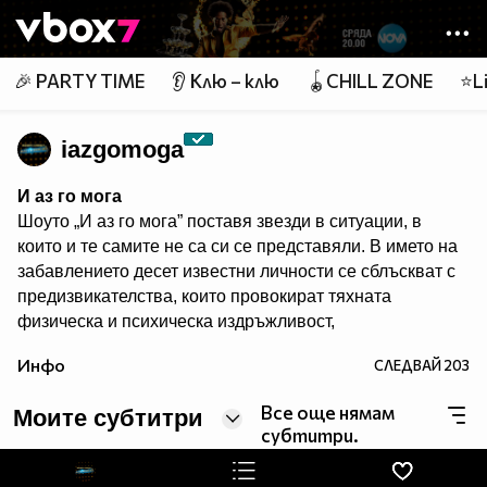
Member of
👾
🎉 PARTY TIME
👂 Клю – клю
🪀CHILL ZONE
⭐Li
iazgomoga
И аз го мога
Шоуто „И аз го мога” поставя звезди в ситуации, в
които и те самите не са си се представяли. В името на
забавлението десет известни личности се сблъскват с
предизвикателства, които провокират тяхната
физическа и психическа издръжливост,
сръчността, артистичните им таланти и
Инфо
СЛЕДВАЙ
203
съобразителност. Един водещ превежда участници,
зрители и жури през джунглата от изпитания в
Все още нямам
Моите субтитри
продължение на три часа всяка седмица.
субтитри.
Гледайте предаването и в: