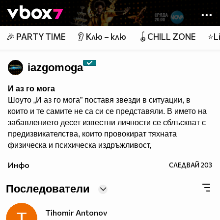
Member of
👾
🎉 PARTY TIME
👂 Клю – клю
🪀CHILL ZONE
⭐Li
iazgomoga
И аз го мога
Шоуто „И аз го мога” поставя звезди в ситуации, в
които и те самите не са си се представяли. В името на
забавлението десет известни личности се сблъскват с
предизвикателства, които провокират тяхната
физическа и психическа издръжливост,
сръчността, артистичните им таланти и
Инфо
СЛЕДВАЙ
203
съобразителност. Един водещ превежда участници,
зрители и жури през джунглата от изпитания в
Последователи
продължение на три часа всяка седмица.
Гледайте предаването и в:
Tihomir Antonov