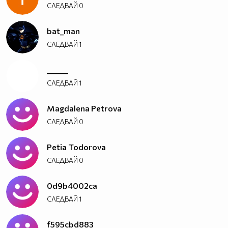
СЛЕДВАЙ
0
bat_man
СЛЕДВАЙ
1
______
СЛЕДВАЙ
1
Magdalena Petrova
СЛЕДВАЙ
0
Petia Todorova
СЛЕДВАЙ
0
0d9b4002ca
СЛЕДВАЙ
1
f595cbd883