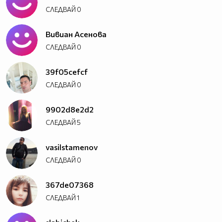
СЛЕДВАЙ
0
Вивиан Асенова
СЛЕДВАЙ
0
39f05cefcf
СЛЕДВАЙ
0
9902d8e2d2
СЛЕДВАЙ
5
vasilstamenov
СЛЕДВАЙ
0
367de07368
СЛЕДВАЙ
1