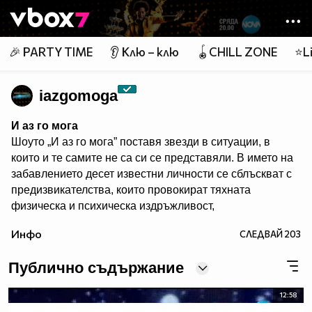
Member of
👾
🎉 PARTY TIME
👂 Клю – клю
🪀CHILL ZONE
⭐Li
iazgomoga
И аз го мога
Шоуто „И аз го мога” поставя звезди в ситуации, в
които и те самите не са си се представяли. В името на
забавлението десет известни личности се сблъскват с
предизвикателства, които провокират тяхната
физическа и психическа издръжливост,
сръчността, артистичните им таланти и
Инфо
СЛЕДВАЙ
203
съобразителност. Един водещ превежда участници,
зрители и жури през джунглата от изпитания в
Публично съдържание
продължение на три часа всяка седмица.
Гледайте предаването и в:
12:58