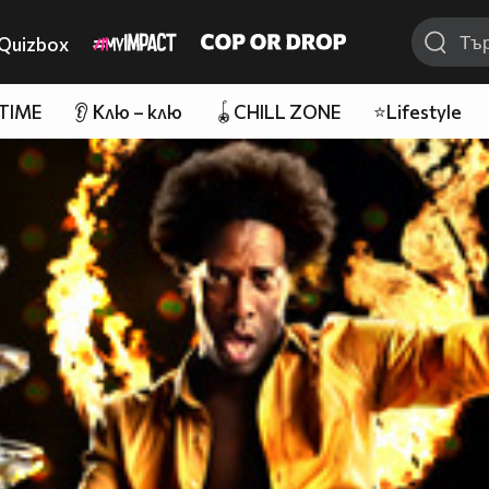
Quizbox
 TIME
👂 Клю – клю
🪀CHILL ZONE
⭐Lifestyle