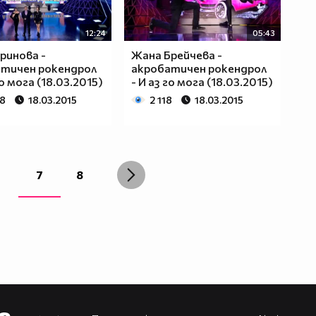
12:24
05:43
ринова -
Жана Брейчева -
атичен рокендрол
акробатичен рокендрол
го мога (18.03.2015)
- И аз го мога (18.03.2015)
58
18.03.2015
2 118
18.03.2015
7
8