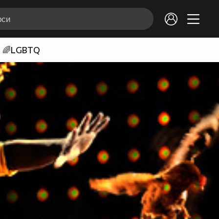
🌈LGBTQ