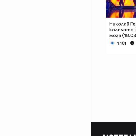
Николай Ге
колелото на
мога (18.03
1 101