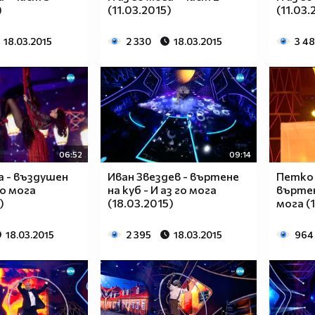
)
(11.03.2015)
(11.03.
18.03.2015
2 330
18.03.2015
3 4
06:52
09:14
а - въздушен
Иван Звездев - въртене
Петко
го мога
на куб - И аз го мога
въртене
)
(18.03.2015)
мога (
18.03.2015
2 395
18.03.2015
964