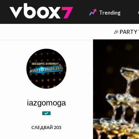
Member of
👾
Trending
🎉 PARTY
iazgomoga
СЛЕДВАЙ
203