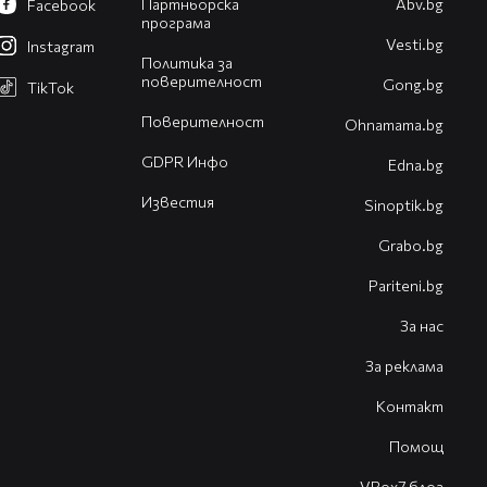
Партньорска
Abv.bg
Facebook
програма
Vesti.bg
Instagram
Политика за
поверителност
Gong.bg
TikTok
Поверителност
Оhnamama.bg
GDPR Инфо
Edna.bg
Известия
Sinoptik.bg
Grabo.bg
Pariteni.bg
За нас
За реклама
Контакт
Помощ
VBox7 блог