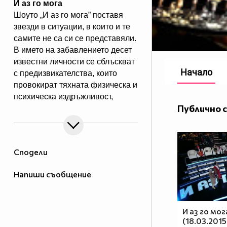
И аз го мога
Шоуто „И аз го мога” поставя
звезди в ситуации, в които и те
самите не са си се представяли.
В името на забавлението десет
известни личности се сблъскват
Начало
с предизвикателства, които
провокират тяхната физическа и
психическа издръжливост,
Публично 
сръчността, артистичните им
таланти и съобразителност.
Един водещ превежда
участници, зрители и жури през
Сподели
джунглата от изпитания в
продължение на три часа всяка
Напиши съобщение
седмица.
Гледайте предаването и в:
И аз го мог
(18.03.2015