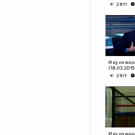
2 871
И аз го мог
(18.03.2015
2 917
И аз го мог