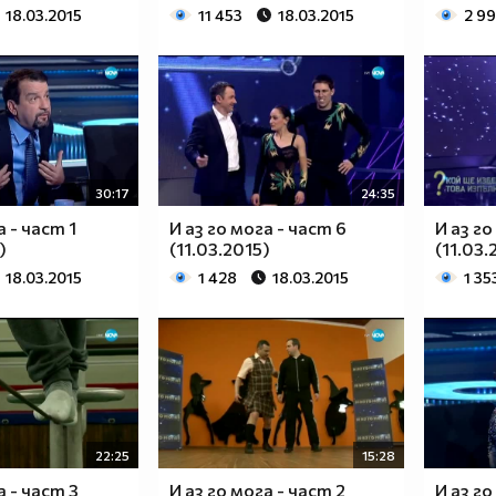
18.03.2015
11 453
18.03.2015
2 9
30:17
24:35
а - част 1
И аз го мога - част 6
И аз го
)
(11.03.2015)
(11.03.
18.03.2015
1 428
18.03.2015
1 35
22:25
15:28
а - част 3
И аз го мога - част 2
И аз го