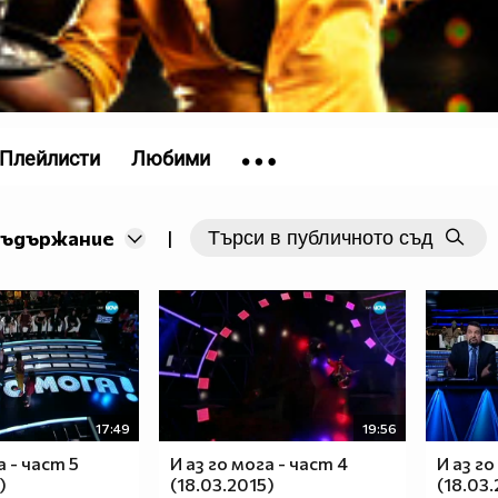
Плейлисти
Любими
съдържание
|
17:49
19:56
а - част 5
И аз го мога - част 4
И аз го
)
(18.03.2015)
(18.03.