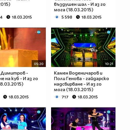
2015)
въздушен шал - И аз го
мога (18.03.2015)
84
18.03.2015
5 598
18.03.2015
05:20
10:21
 Димитров -
Камен Воденичаров и
 на куб - И аз го
Поли Генова - гайдарско
18.03.2015)
надсвирване - И аз го
мога (18.03.2015)
18.03.2015
717
18.03.2015