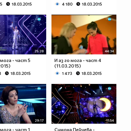
95
18.03.2015
4 180
18.03.2015
25:28
44:34
 мога - част 5
И аз го мога - част 4
2015)
(11.03.2015)
3
18.03.2015
1 473
18.03.2015
29:17
11:54
 мога - част 1
Симона Пейчева -