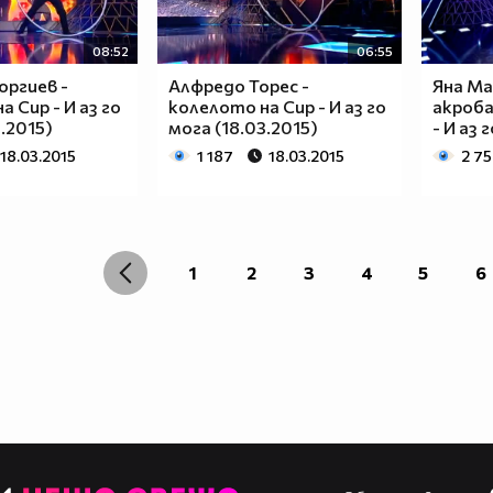
08:52
06:55
оргиев -
Алфредо Торес -
Яна Ма
 Сир - И аз го
колелото на Сир - И аз го
акроб
.2015)
мога (18.03.2015)
- И аз 
18.03.2015
1 187
18.03.2015
2 7
1
2
3
4
5
6