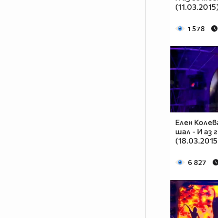
(11.03.2015
1 578
Елен Колев
шал - И аз 
(18.03.2015
6 827