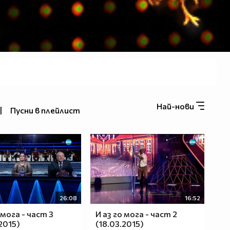
Най-нови
|
Пусни в плейлист
26:08
16:52
 мога - част 3
И аз го мога - част 2
2015)
(18.03.2015)