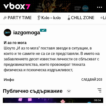
Member of
👾
🎉 PARTY TIME
👂 Клю – клю
🪀CHILL ZONE
⭐Li
iazgomoga
И аз го мога
Шоуто „И аз го мога” поставя звезди в ситуации, в
които и те самите не са си се представяли. В името на
забавлението десет известни личности се сблъскват с
предизвикателства, които провокират тяхната
физическа и психическа издръжливост,
сръчността, артистичните им таланти и
Инфо
СЛЕДВАЙ
203
съобразителност. Един водещ превежда участници,
зрители и жури през джунглата от изпитания в
Публично съдържание
продължение на три часа всяка седмица.
Гледайте предаването и в:
08:04