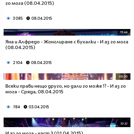
го мога (08.04.2015)
3 085
08.04.2015
15:44
Яна и Алфредо - Жонглиране с бухалки - И аз го мога
(08.04.2015)
2 104
08.04.2015
00:30
Всеки прави нещо друго, но дали го може !? - И аз го
мога - Сряда, 08.04.2015
784
03.04.2015
57:37
И аз го мога - част 3 (01.04.2015)