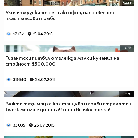
02:38
Уличен музикант със саксофон, направен от
пластмасови тръби
12 137
15.04.2015
04:31
Гигантски питбул отглежда малки кученца на
стойност $500,000
38 640
24.07.2015
02:20
Вижте тази мацка как танцува и прави страхотен
twerk много е добра а!? обра всички точки!
33 035
25.07.2015