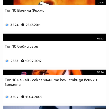
04:51
Топ 10 Военни Филми
3 624
26.12.2011
05:22
Топ 10 бойни игри
2 583
10.02.2012
02:24
Топ 10 на най - сексапилните кечистки за всички
времена
3 307
15.04.2009