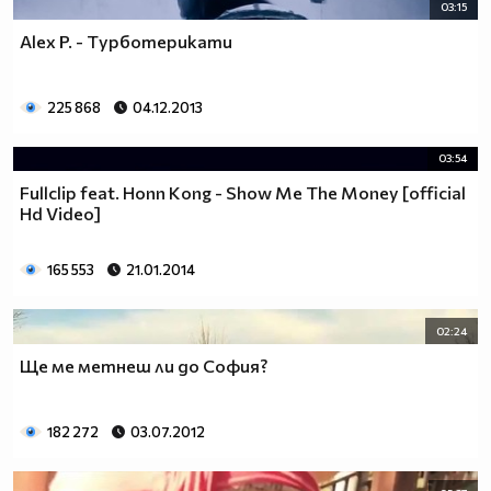
03:15
Alex P. - Tурботерикати
225 868
04.12.2013
03:54
Fullclip feat. Honn Кong - Show Me The Money [official
Hd Video]
165 553
21.01.2014
02:24
Ще ме метнеш ли до София?
182 272
03.07.2012