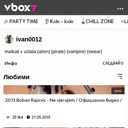
Member of
👾
🎉 PARTY TIME
👂 Клю – клю
🪀CHILL ZONE
⭐Li
ivan0012
maikati v ustata (alien) (pirate) (vampire) (swear)
Инфо
СЛЕДВАЙ
0
Любими
03:32
2013 Boban Rajovic - Ne vjerujem / Официално видео /
25 164
27.05.2013