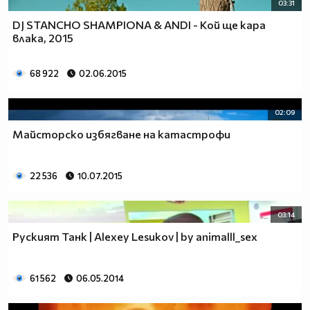
03:31
DJ STANCHO SHAMPIONA & ANDI - Кой ще кара
влака, 2015
68 922
02.06.2015
02:09
Майсторско избягване на катастрофи
22 536
10.07.2015
03:14
Руският Танк | Alexey Lesukov | by animalll_sex
61 562
06.05.2014