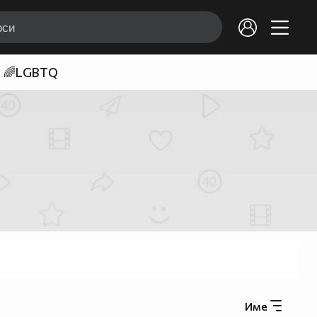
🌈LGBTQ
Име