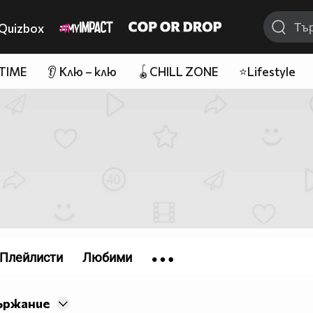
Quizbox
 TIME
👂 Клю – клю
🪀CHILL ZONE
⭐Lifestyle
Плейлисти
Любими
ържание