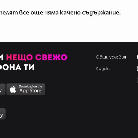
елят все още няма качено съдържание.
Общи условия
Кодекс