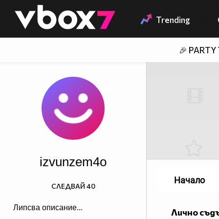
Member of
👾
Trending
🎉 PARTY
izvunzem4o
Начало
СЛЕДВАЙ
40
Липсва описание...
Лично съд