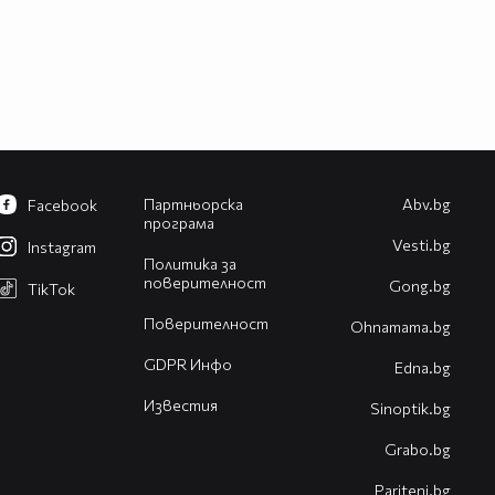
Партньорска
Abv.bg
Facebook
програма
Vesti.bg
Instagram
Политика за
поверителност
Gong.bg
TikTok
Поверителност
Оhnamama.bg
GDPR Инфо
Edna.bg
Известия
Sinoptik.bg
Grabo.bg
Pariteni.bg