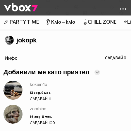
Member of
👾
🎉 PARTY TIME
👂 Клю – клю
🪀CHILL ZONE
⭐Li
jokopk
Инфо
СЛЕДВАЙ
0
Добавили ме като приятел
kokain4o
13 год. 9 мес.
СЛЕДВАЙ
11
zombino
16 год. 8 мес.
СЛЕДВАЙ
109