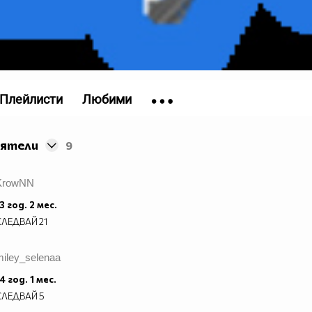
Плейлисти
Любими
иятели
9
KrowNN
3 год. 2 мес.
СЛЕДВАЙ
21
miley_selenaa
4 год. 1 мес.
СЛЕДВАЙ
5