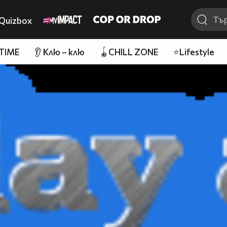
Quizbox
 TIME
👂 Клю – клю
🪀CHILL ZONE
⭐Lifestyle