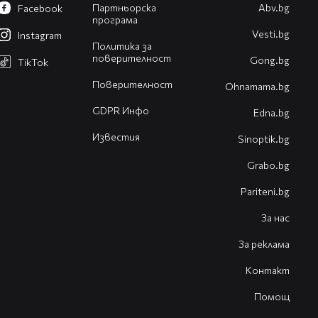
Партньорска
Abv.bg
Facebook
програма
Vesti.bg
Instagram
Политика за
поверителност
Gong.bg
TikTok
Поверителност
Оhnamama.bg
GDPR Инфо
Edna.bg
Известия
Sinoptik.bg
Grabo.bg
Pariteni.bg
За нас
За реклама
Контакт
Помощ