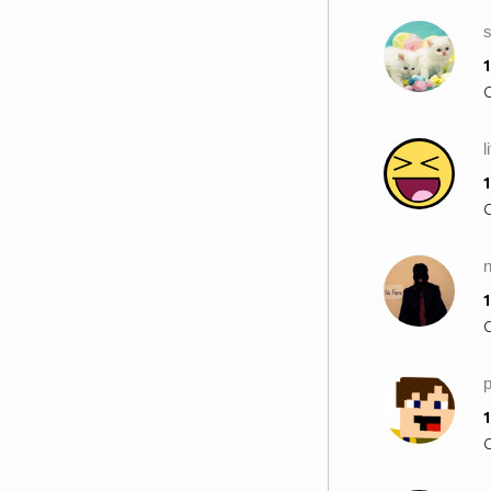
1
l
1
1
1