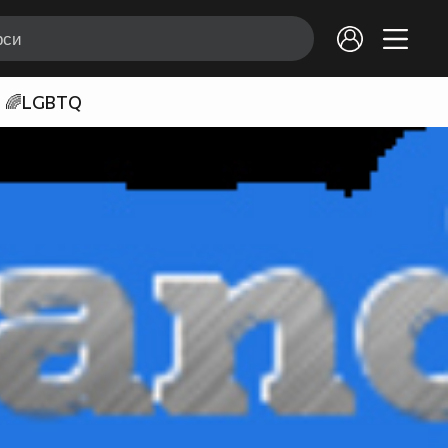
🌈LGBTQ