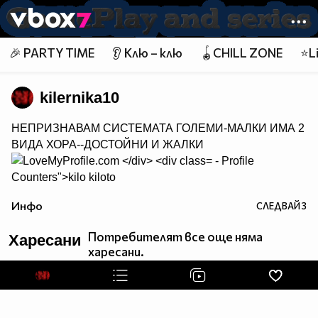
Member of
👾
🎉 PARTY TIME
👂 Клю – клю
🪀CHILL ZONE
⭐Li
kilernika10
НЕПРИЗНАВАМ СИСТЕМАТА ГОЛЕМИ-МАЛКИ ИМА 2
ВИДА ХОРА--ДОСТОЙНИ И ЖАЛКИ
- Profile
Counters">
kilo kiloto
Инфо
СЛЕДВАЙ
3
Потребителят все още няма
Харесани
харесани.