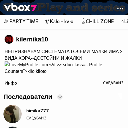
Member of
👾
🎉 PARTY TIME
👂 Клю – клю
🪀CHILL ZONE
⭐Li
kilernika10
НЕПРИЗНАВАМ СИСТЕМАТА ГОЛЕМИ-МАЛКИ ИМА 2
ВИДА ХОРА--ДОСТОЙНИ И ЖАЛКИ
- Profile
Counters">
kilo kiloto
Инфо
СЛЕДВАЙ
3
Последователи
himika777
СЛЕДВАЙ
3