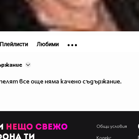
Плейлисти
Любими
ържание
елят все още няма качено съдържание.
Общи условия
Кодекс