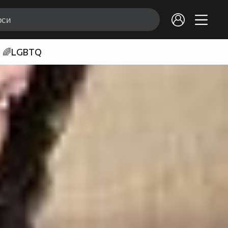
🌈LGBTQ