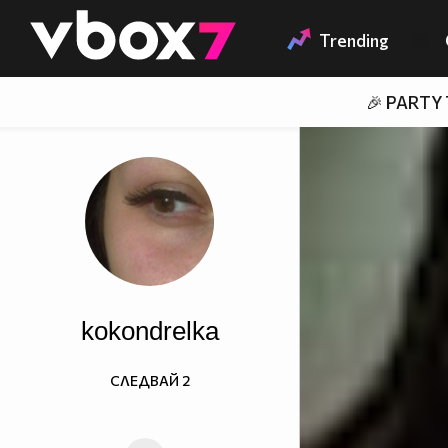
Member of
👾
Trending
🎉 PARTY
kokondrelka
СЛЕДВАЙ
2