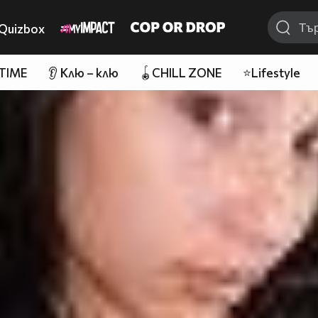
Quizbox
 TIME
👂 Клю – клю
🪀CHILL ZONE
⭐Lifestyle