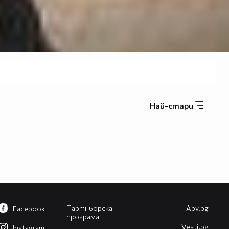
Най-стари
Партньорска
Abv.bg
Facebook
програма
Vesti.bg
Instagram