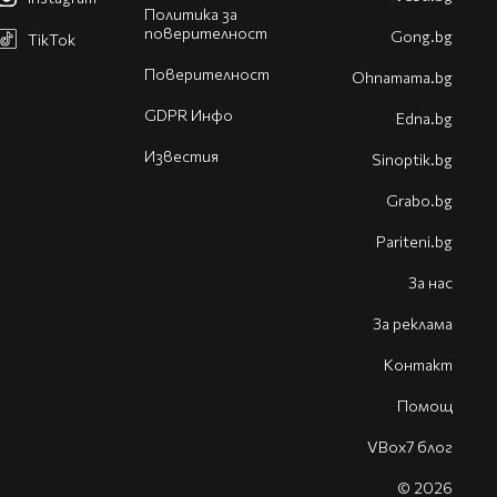
Политика за
поверителност
Gong.bg
TikTok
Поверителност
Оhnamama.bg
GDPR Инфо
Edna.bg
Известия
Sinoptik.bg
Grabo.bg
Pariteni.bg
За нас
За реклама
Контакт
Помощ
VBox7 блог
© 2026