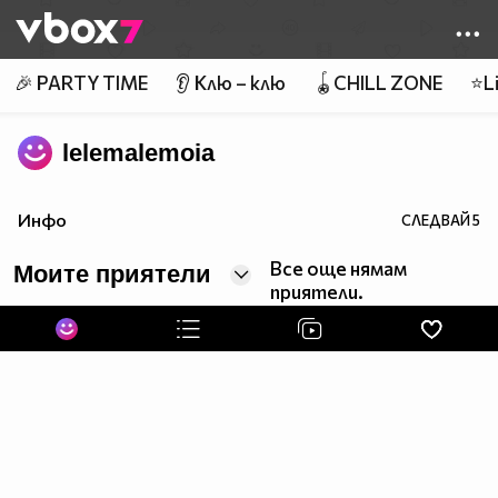
Member of
👾
🎉 PARTY TIME
👂 Клю – клю
🪀CHILL ZONE
⭐Li
lelemalemoia
Инфо
СЛЕДВАЙ
5
Все още нямам
Моите приятели
приятели.