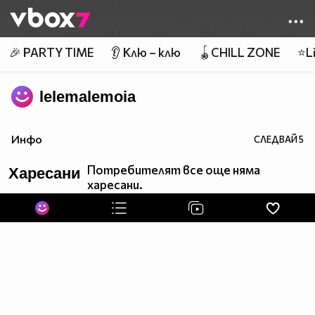
Member of
👾
🎉 PARTY TIME
👂 Клю – клю
🪀CHILL ZONE
⭐Li
lelemalemoia
Инфо
СЛЕДВАЙ
5
Потребителят все още няма
Харесани
харесани.