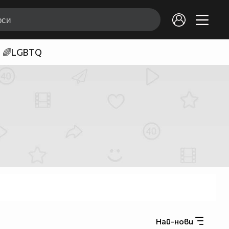
🌈LGBTQ
Най-нови