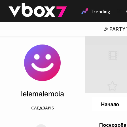
Member of
👾
Trending
🎉 PARTY
lelemalemoia
Начало
СЛЕДВАЙ
5
Последова