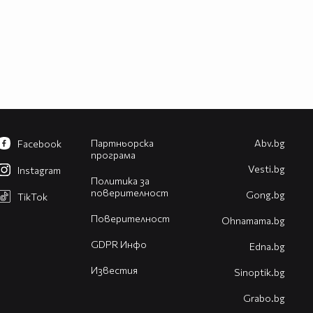
Партньорска
Abv.bg
Facebook
програма
Vesti.bg
Instagram
Политика за
поверителност
Gong.bg
TikTok
Поверителност
Оhnamama.bg
GDPR Инфо
Edna.bg
Известия
Sinoptik.bg
Grabo.bg