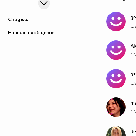
ge
Сподели
СЛ
Напиши съобщение
Al
СЛ
az
СЛ
m
СЛ
de