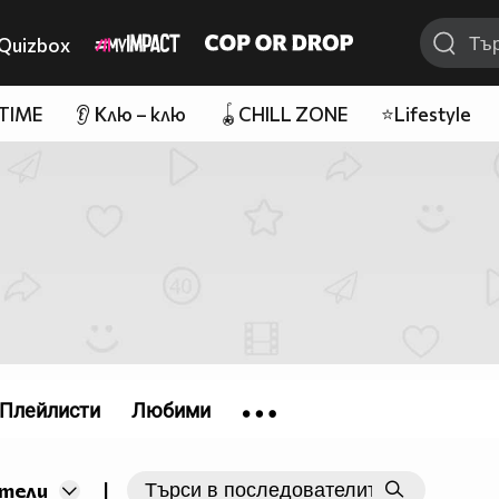
Quizbox
 TIME
👂 Клю – клю
🪀CHILL ZONE
⭐Lifestyle
Плейлисти
Любими
|
тели