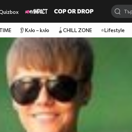
Quizbox
 TIME
👂 Клю – клю
🪀CHILL ZONE
⭐Lifestyle