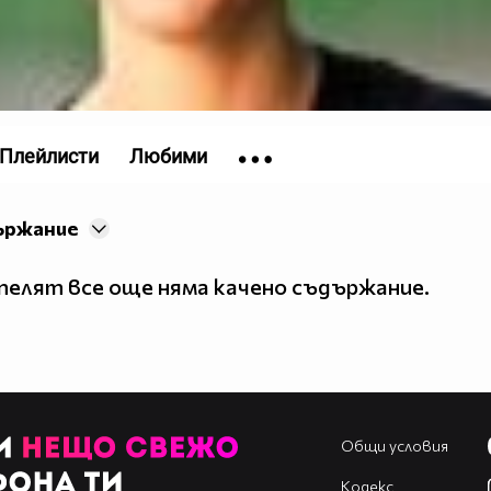
Плейлисти
Любими
ържание
елят все още няма качено съдържание.
Общи условия
Кодекс