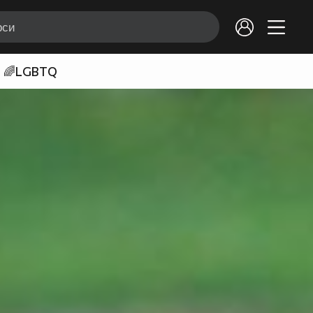
🌈LGBTQ