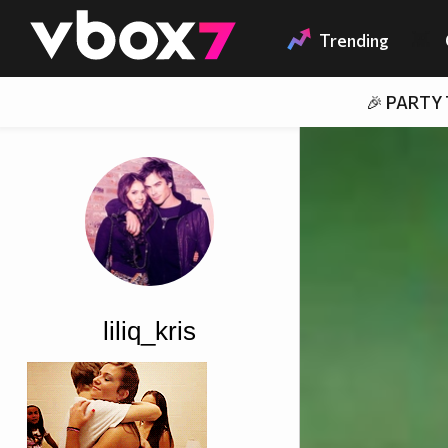
Member of
👾
Trending
🎉 PARTY
liliq_kris