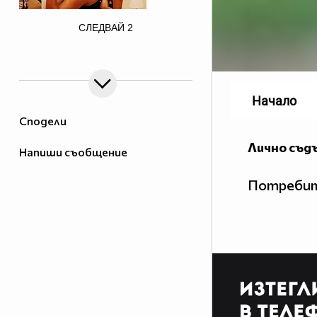
href="http://photobucket.com/images/justin
СЛЕДВАЙ
2
bieber" target="_blank">
Начало
Сподели
Лично съд
Напиши съобщение
Потребит