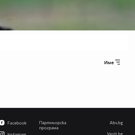
Име
Партньорска
Abv.bg
Facebook
програма
Vesti.bg
Instagram