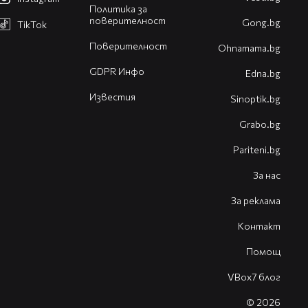
Политика за
поверителност
Gong.bg
TikTok
Поверителност
Оhnamama.bg
GDPR Инфо
Edna.bg
Известия
Sinoptik.bg
Grabo.bg
Pariteni.bg
За нас
За реклама
Контакт
Помощ
VBox7 блог
© 2026