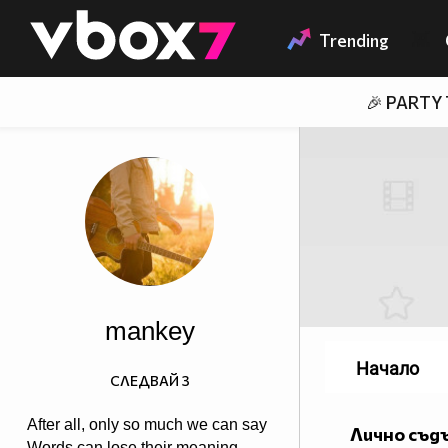
Member of
👾
Trending
🎉 PARTY
mankey
Начало
СЛЕДВАЙ
3
After all, only so much we can say
Лично съд
Words can lose their meaning,