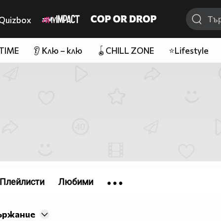
Quizbox
 TIME
👂 Клю – клю
🪀CHILL ZONE
⭐Lifestyle
Плейлисти
Любими
ържание