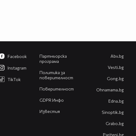
Партньорска
Abv.bg
Facebook
програма
Vesti.bg
Instagram
Политика за
поверителност
Gong.bg
TikTok
Поверителност
Оhnamama.bg
GDPR Инфо
Edna.bg
Известия
Sinoptik.bg
Grabo.bg
Pariteni.bg