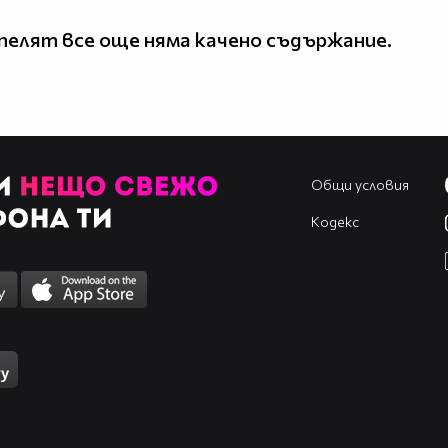
елят все още няма качено съдържание.
Общи условия
Кодекс