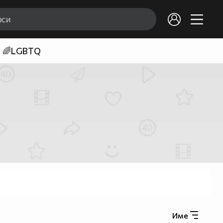
🌈LGBTQ
Име