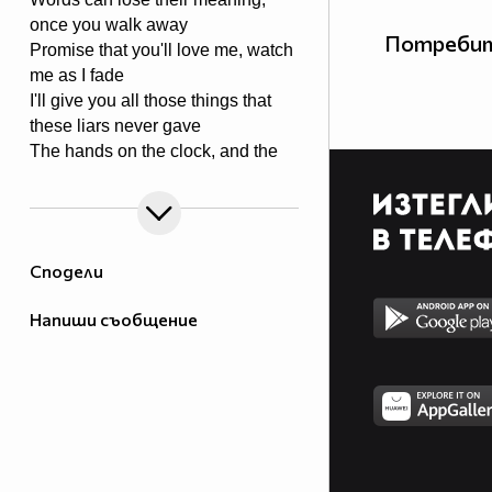
once you walk away
Потребит
Promise that you'll love me, watch
me as I fade
I'll give you all those things that
these liars never gave
The hands on the clock, and the
things we cannot change
Tear it all to pieces, and take back
what I made
If there's one thing I'd keep, it's you
Сподели
that I would save
Напиши съобщение