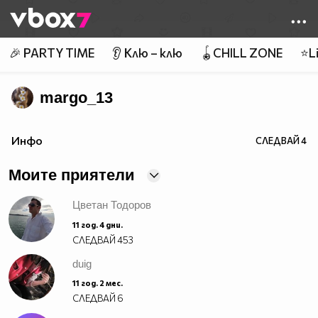
Member of
👾
🎉 PARTY TIME
👂 Клю – клю
🪀CHILL ZONE
⭐Li
margo_13
Инфо
СЛЕДВАЙ
4
Моите приятели
Цветан Тодоров
11 год. 4 дни.
СЛЕДВАЙ
453
duig
11 год. 2 мес.
СЛЕДВАЙ
6