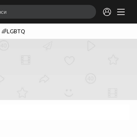
🌈LGBTQ