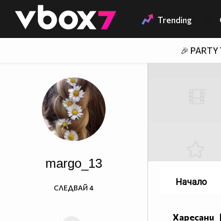
Member of
👾
Trending
🎉 PARTY
margo_13
Начало
СЛЕДВАЙ
4
Харесани