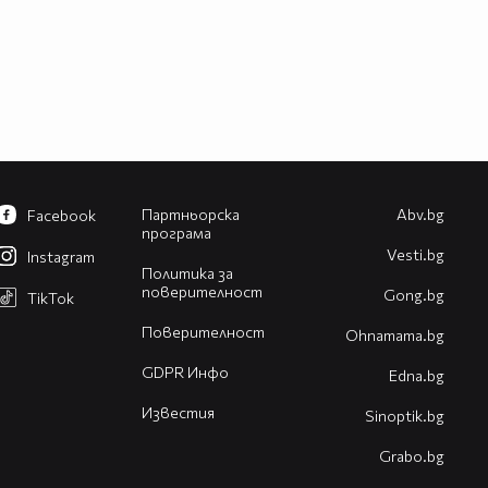
Партньорска
Abv.bg
Facebook
програма
Vesti.bg
Instagram
Политика за
поверителност
Gong.bg
TikTok
Поверителност
Оhnamama.bg
GDPR Инфо
Edna.bg
Известия
Sinoptik.bg
Grabo.bg