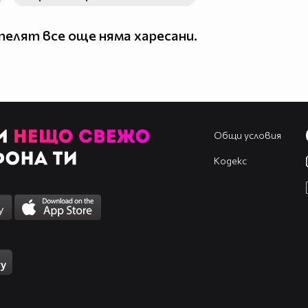
елят все още няма харесани.
Общи условия
Кодекс