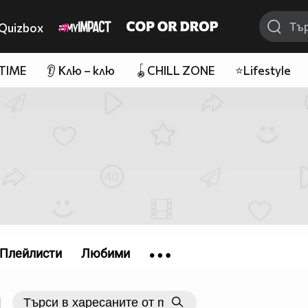
Quizbox
 TIME
👂 Клю – клю
🪀CHILL ZONE
⭐Lifestyle
Плейлисти
Любими
|